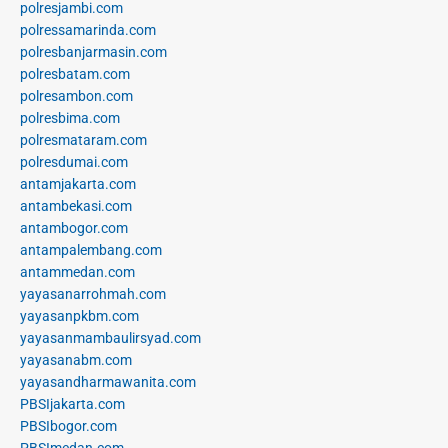
polresjambi.com
polressamarinda.com
polresbanjarmasin.com
polresbatam.com
polresambon.com
polresbima.com
polresmataram.com
polresdumai.com
antamjakarta.com
antambekasi.com
antambogor.com
antampalembang.com
antammedan.com
yayasanarrohmah.com
yayasanpkbm.com
yayasanmambaulirsyad.com
yayasanabm.com
yayasandharmawanita.com
PBSIjakarta.com
PBSIbogor.com
PBSImedan.com