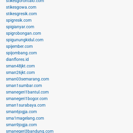
stikesgorontalo.com
stikesgowa.com
stikesgresik.com
spigresik.com
spigianyar.com
spigrobongan.com
spigunungkidul.com
spijember.com
spijombang.com
dianflores.id
sman48jkt.com
sman26jkt.com
sman03semarang.com
sman1sumbar.com
smanegeri1bantul.com
smanegeri1bogor.com
sman1surabaya.com
sman6jogja.com
sma1magelang.com
sman9jogja.com
smanegeri3bandung.com