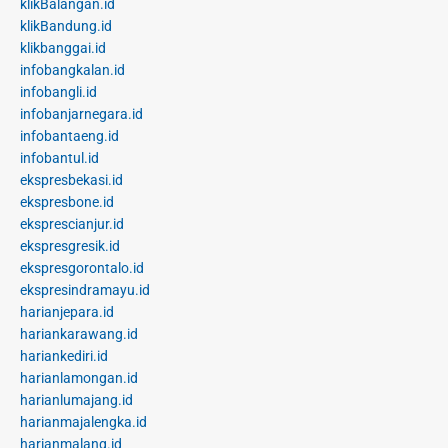
klikBalangan.id
klikBandung.id
klikbanggai.id
infobangkalan.id
infobangli.id
infobanjarnegara.id
infobantaeng.id
infobantul.id
ekspresbekasi.id
ekspresbone.id
eksprescianjur.id
ekspresgresik.id
ekspresgorontalo.id
ekspresindramayu.id
harianjepara.id
hariankarawang.id
hariankediri.id
harianlamongan.id
harianlumajang.id
harianmajalengka.id
harianmalang.id