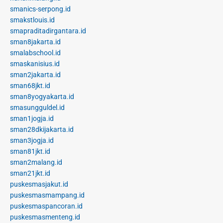
smanics-serpong.id
smakstlouis.id
smapraditadirgantara.id
sman8jakarta.id
smalabschool.id
smaskanisius.id
sman2jakarta.id
sman68jkt.id
sman8yogyakarta.id
smasungguldel.id
sman1jogja.id
sman28dkijakarta.id
sman3jogja.id
sman81jkt.id
sman2malang.id
sman21jkt.id
puskesmasjakut.id
puskesmasmampang.id
puskesmaspancoran.id
puskesmasmenteng.id