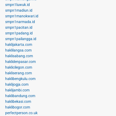
smpn1luwuk.id
smpn1madiun.id
smpn1manokwari.id
smpn1narmada.id
smpn1pacitan.id
smpn1padang.id
smpn1pailangga.id
haklijakarta.com
haklilangsa.com
haklisabang.com
haklidenpasar.com
haklicilegon.com
hakliserang.com
haklibengkulu.com
haklijogja.com
haklijambi.com
haklibandung.com
haklibekasi.com
haklibogor.com
perfectperson.co.uk