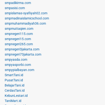
smpadikirma.com
smpasisi.com
smpislamas-syafiiyah02.com
smpmadinaislamicschool.com
smpmuhammadiyah36.com
smpmuttaqien.com
smpnegeri115.com
smpnegeri15.com
smpnegeri265.com
smpnegeri3jakarta.com
smpnegeri73jakarta.com
smpyasda.com
smpyasporbi.com
smpypialbayan.com
SmartTani.id
PusatTani.id
BelajarTani.id
CerdasTani.id
KebunLestari.id
TaniMart.id