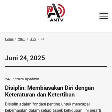
S
k
i
M
p
t
A
o
N
Home
2025
Juni
24
c
o
T
n
V
Juni 24, 2025
t
e
n
t
24/06/2025
by
admin
Disiplin: Membiasakan Diri dengan
Keteraturan dan Ketertiban
Disiplin adalah fondasi penting untuk mencapai
keberhasilan dalam setiap aspek kehidupan. Ini berarti