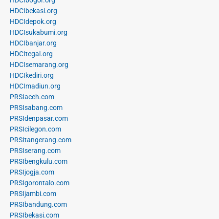
HDCIbekasi.org
HDCIdepok.org
HDCIsukabumi.org
HDCIbanjar.org
HDCItegal.org
HDCIsemarang.org
HDCIkediri.org
HDCImadiun.org
PRSIaceh.com
PRSIsabang.com
PRSIdenpasar.com
PRSIcilegon.com
PRSItangerang.com
PRSIserang.com
PRSIbengkulu.com
PRSIjogja.com
PRSIgorontalo.com
PRSIjambi.com
PRSIbandung.com
PRSIbekasi.com