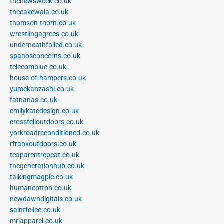
thenewsweek.co.uk
thecakewala.co.uk
thomson-thorn.co.uk
wrestlingagrees.co.uk
underneathfoiled.co.uk
spanosconcerns.co.uk
telecomblue.co.uk
house-of-hampers.co.uk
yumekanzashi.co.uk
fatnanas.co.uk
emilykatedesign.co.uk
crossfelloutdoors.co.uk
yorkroadreconditioned.co.uk
rfrankoutdoors.co.uk
teaparentrepeat.co.uk
thegenerationhub.co.uk
talkingmagpie.co.uk
humancotton.co.uk
newdawndigitals.co.uk
saintfelice.co.uk
mrjapparel.co.uk