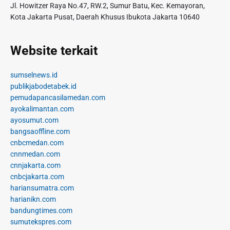
Jl. Howitzer Raya No.47, RW.2, Sumur Batu, Kec. Kemayoran,
Kota Jakarta Pusat, Daerah Khusus Ibukota Jakarta 10640
Website terkait
sumselnews.id
publikjabodetabek.id
pemudapancasilamedan.com
ayokalimantan.com
ayosumut.com
bangsaoffline.com
cnbcmedan.com
cnnmedan.com
cnnjakarta.com
cnbcjakarta.com
hariansumatra.com
harianikn.com
bandungtimes.com
sumutekspres.com