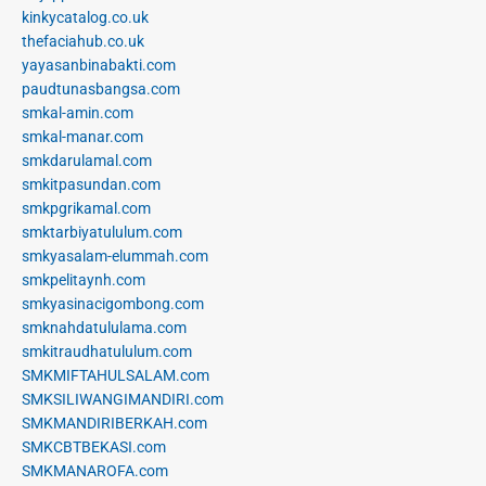
kinkycatalog.co.uk
thefaciahub.co.uk
yayasanbinabakti.com
paudtunasbangsa.com
smkal-amin.com
smkal-manar.com
smkdarulamal.com
smkitpasundan.com
smkpgrikamal.com
smktarbiyatululum.com
smkyasalam-elummah.com
smkpelitaynh.com
smkyasinacigombong.com
smknahdatululama.com
smkitraudhatululum.com
SMKMIFTAHULSALAM.com
SMKSILIWANGIMANDIRI.com
SMKMANDIRIBERKAH.com
SMKCBTBEKASI.com
SMKMANAROFA.com