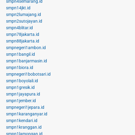
smpn4semarang.id
smpn14jkt.id
smpn2lumajang.id
smpn2sutojayan.id
smpn4blitar.id
smpn78jakarta.id
smpn88jakarta.id
smpnegeri1ambon.id
smpn1bangil.id
smpn1banjarmasin.id
smpn1biora.id
smpnegeri1bobotsari.id
smpn1boyolali.id
smpn1gresik.id
smpn1jayapura.id
smpn1jember.id
smpnegeri1jepara.id
smpn1karanganyar.id
smpn1kendari.id
smpn1kranggan.id
smpn1lamongan.id