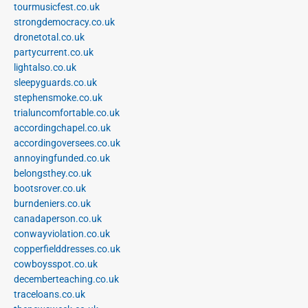
tourmusicfest.co.uk
strongdemocracy.co.uk
dronetotal.co.uk
partycurrent.co.uk
lightalso.co.uk
sleepyguards.co.uk
stephensmoke.co.uk
trialuncomfortable.co.uk
accordingchapel.co.uk
accordingoversees.co.uk
annoyingfunded.co.uk
belongsthey.co.uk
bootsrover.co.uk
burndeniers.co.uk
canadaperson.co.uk
conwayviolation.co.uk
copperfielddresses.co.uk
cowboysspot.co.uk
decemberteaching.co.uk
traceloans.co.uk