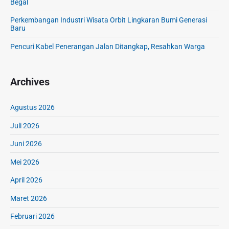
Begal
t
Perkembangan Industri Wisata Orbit Lingkaran Bumi Generasi
e
Baru
r
a
Pencuri Kabel Penerangan Jalan Ditangkap, Resahkan Warga
t
u
r
Archives
a
n
Agustus 2026
d
a
Juli 2026
n
Juni 2026
K
e
Mei 2026
t
e
April 2026
r
Maret 2026
t
i
Februari 2026
b