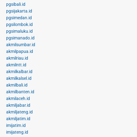
pgsibali.id
pgsijakarta.id
pgsimedan.id
pgsilombok.id
pgsimaluku.id
pgsimanado.id
akmilsumbar.id
akmilpapua.id
akmilriau.id
akmilntt.id
akmilkalbar.id
akmilkalsel.id
akmilbali.id
akmilbanten.id
akmilaceh.id
akmiljabar.id
akmiljateng.id
akmiljatim.id
imijatim.id
imijateng.id