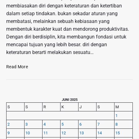
membiasakan diri dengan keteraturan dan ketertiban
dalam setiap tindakan. bukan sekadar aturan yang
membatasi, melainkan sebuah kebiasaan yang
membentuk karakter kuat dan mendorong produktivitas.
Dengan diri berdisiplin, kita membangun fondasi untuk
mencapai tujuan yang lebih besar. diri dengan
keteraturan berarti melakukan sesuatu…
D
Read More
i
s
i
p
P
l
JUNI 2025
r
i
S
S
R
K
J
S
M
i
n
1
m
:
2
3
4
5
6
7
8
a
M
r
9
10
11
12
13
14
15
e