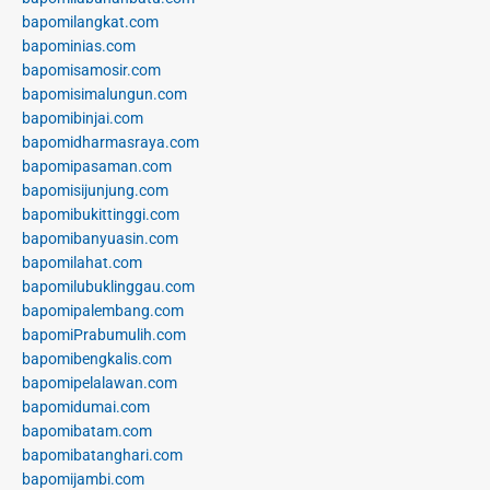
bapomilangkat.com
bapominias.com
bapomisamosir.com
bapomisimalungun.com
bapomibinjai.com
bapomidharmasraya.com
bapomipasaman.com
bapomisijunjung.com
bapomibukittinggi.com
bapomibanyuasin.com
bapomilahat.com
bapomilubuklinggau.com
bapomipalembang.com
bapomiPrabumulih.com
bapomibengkalis.com
bapomipelalawan.com
bapomidumai.com
bapomibatam.com
bapomibatanghari.com
bapomijambi.com