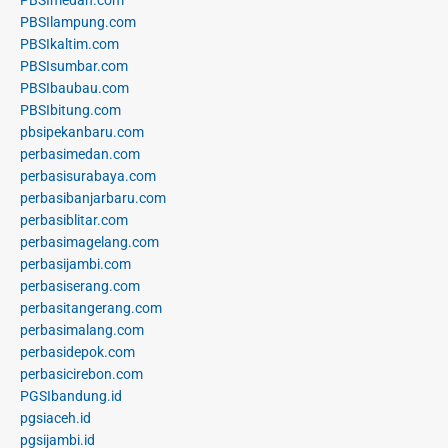
PBSIlampung.com
PBSIkaltim.com
PBSIsumbar.com
PBSIbaubau.com
PBSIbitung.com
pbsipekanbaru.com
perbasimedan.com
perbasisurabaya.com
perbasibanjarbaru.com
perbasiblitar.com
perbasimagelang.com
perbasijambi.com
perbasiserang.com
perbasitangerang.com
perbasimalang.com
perbasidepok.com
perbasicirebon.com
PGSIbandung.id
pgsiaceh.id
pgsijambi.id