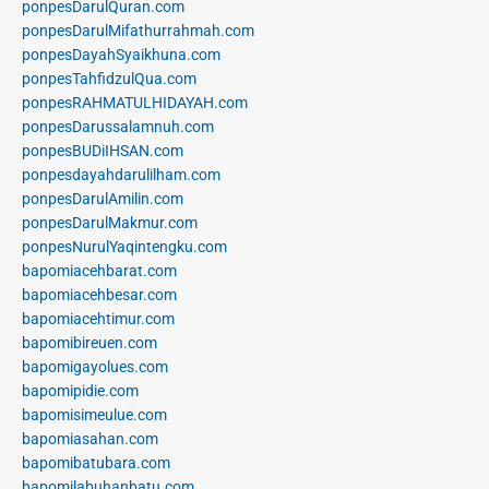
ponpesDarulQuran.com
ponpesDarulMifathurrahmah.com
ponpesDayahSyaikhuna.com
ponpesTahfidzulQua.com
ponpesRAHMATULHIDAYAH.com
ponpesDarussalamnuh.com
ponpesBUDiIHSAN.com
ponpesdayahdarulilham.com
ponpesDarulAmilin.com
ponpesDarulMakmur.com
ponpesNurulYaqintengku.com
bapomiacehbarat.com
bapomiacehbesar.com
bapomiacehtimur.com
bapomibireuen.com
bapomigayolues.com
bapomipidie.com
bapomisimeulue.com
bapomiasahan.com
bapomibatubara.com
bapomilabuhanbatu.com