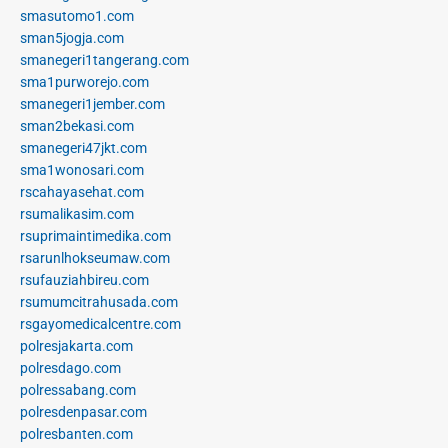
smasutomo1.com
sman5jogja.com
smanegeri1tangerang.com
sma1purworejo.com
smanegeri1jember.com
sman2bekasi.com
smanegeri47jkt.com
sma1wonosari.com
rscahayasehat.com
rsumalikasim.com
rsuprimaintimedika.com
rsarunlhokseumaw.com
rsufauziahbireu.com
rsumumcitrahusada.com
rsgayomedicalcentre.com
polresjakarta.com
polresdago.com
polressabang.com
polresdenpasar.com
polresbanten.com