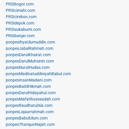
PRSIbogor.com
PRSIcimahi.com
PRSIcirebon.com
PRSIdepok.com
PRSIsukabumi.com
PRSIbanjar.com
ponpesIhyaUlumuddin.com
ponpesJabalRahmah.com
ponpesDarulKhairat.com
ponpesDarulMuhsinin.com
ponpesNurulHudas.com
ponpesMadinatuddiniyahBabul.com
ponpesInsanMadani.com
ponpesBaitilHikmah.com
ponpesDarulHidayahul.com
ponpesMafatihussaadah.com
ponpesRaudhatulAla.com
ponpesLiqaurrahmah.com
ponpesBabulUlum.com
ponpesThariqunNajah.com